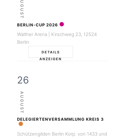
AUGUST
BERLIN-CUP 2026
Walther Arena | Kirschweg 23, 12524
Berlin
DETAILS
ANZEIGEN
26
AUGUST
DELEGIERTENVERSAMMLUNG KREIS 3
Schützengilden Berlin Korp. von 1433 und