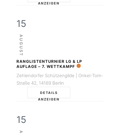
ANZEIGEN
15
AUGUST
RANGLISTENTURNIER LG & LP
AUFLAGE – 7. WETTKAMPF
Zehlendorfer Schützengilde | Onkel-Tom-
Straße 42, 14169 Berlin
DETAILS
ANZEIGEN
15