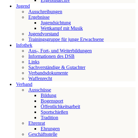
Ergebnisarchiv
Jugend
Ausschreibungen
Ergebnisse
Jugendsichtung
Wettkampf mit Musik
Jugendvorstand
Trainingsgruppe für junge Erwachsene
Infothek
Aus-, Fort- und Weiterbildungen
Informationen des DSB
Links
Sachverständige & Gutachter
Verbandsdokumente
Waffenrecht
Verband
Ausschüsse
Bildung
Bogensport
Öffentlichkeitsarbeit
Sportschießen
Tradition
Ehrenrat
Ehrungen
Geschäftsstelle