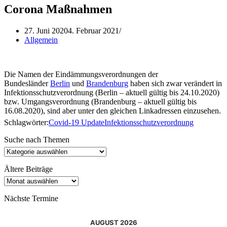
Corona Maßnahmen
27. Juni 2020
4. Februar 2021
Allgemein
Die Namen der Eindämmungsverordnungen der
Bundesländer
Berlin
und
Brandenburg
haben sich zwar verändert in
Infektionsschutzverordnung (Berlin – aktuell gültig bis 24.10.2020)
bzw. Umgangsverordnung (Brandenburg – aktuell gültig bis
16.08.2020), sind aber unter den gleichen Linkadressen einzusehen.
Schlagwörter:
Covid-19 Update
Infektionsschutzverordnung
Suche nach Themen
Suche
nach
Themen
Ältere Beiträge
Ältere
Beiträge
Nächste Termine
AUGUST 2026