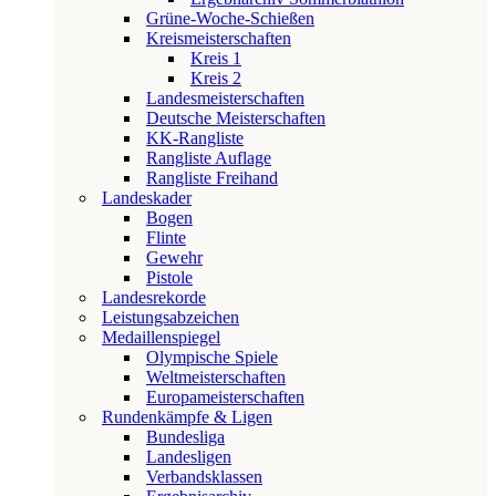
Grüne-Woche-Schießen
Kreismeisterschaften
Kreis 1
Kreis 2
Landesmeisterschaften
Deutsche Meisterschaften
KK-Rangliste
Rangliste Auflage
Rangliste Freihand
Landeskader
Bogen
Flinte
Gewehr
Pistole
Landesrekorde
Leistungsabzeichen
Medaillenspiegel
Olympische Spiele
Weltmeisterschaften
Europameisterschaften
Rundenkämpfe & Ligen
Bundesliga
Landesligen
Verbandsklassen