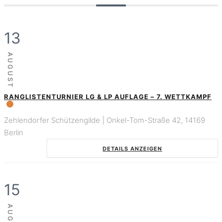
13
AUGUST
RANGLISTENTURNIER LG & LP AUFLAGE – 7. WETTKAMPF
Zehlendorfer Schützengilde | Onkel-Tom-Straße 42, 14169
Berlin
DETAILS ANZEIGEN
15
AUGUST