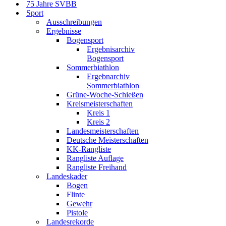
75 Jahre SVBB
Sport
Ausschreibungen
Ergebnisse
Bogensport
Ergebnisarchiv
Bogensport
Sommerbiathlon
Ergebnarchiv
Sommerbiathlon
Grüne-Woche-Schießen
Kreismeisterschaften
Kreis 1
Kreis 2
Landesmeisterschaften
Deutsche Meisterschaften
KK-Rangliste
Rangliste Auflage
Rangliste Freihand
Landeskader
Bogen
Flinte
Gewehr
Pistole
Landesrekorde