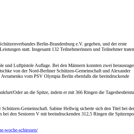
Schützenverbandes Berlin-Brandenburg e.V. gegeben, und der erste
istungen statt. Insgesamt 132 Teilnehmerinnen und Teilnehmer traten
tole und Luftpistole Auflage. Bei den Männern konnten zwei herausrag
Nitschke von der Nord-Berliner Schützen-Gemeinschaft und Alexander
 Avramenko vom PSV Olympia Berlin ebenfalls die beeindruckende
nkfurt/Oder an die Spitze, indem er mit 366 Ringen die Tagesbestleist
r Schützen-Gemeinschaft. Sabine Hellwig sicherte sich den Titel bei de
 bei den Senioren V mit beeindruckenden 312,5 Ringen die Spitzenpo
ne-woche-schiessen/