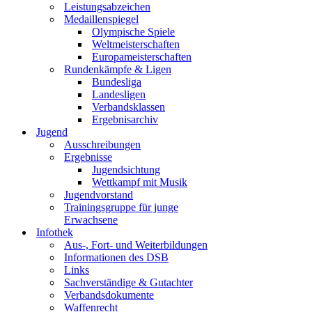
Leistungsabzeichen
Medaillenspiegel
Olympische Spiele
Weltmeisterschaften
Europameisterschaften
Rundenkämpfe & Ligen
Bundesliga
Landesligen
Verbandsklassen
Ergebnisarchiv
Jugend
Ausschreibungen
Ergebnisse
Jugendsichtung
Wettkampf mit Musik
Jugendvorstand
Trainingsgruppe für junge
Erwachsene
Infothek
Aus-, Fort- und Weiterbildungen
Informationen des DSB
Links
Sachverständige & Gutachter
Verbandsdokumente
Waffenrecht