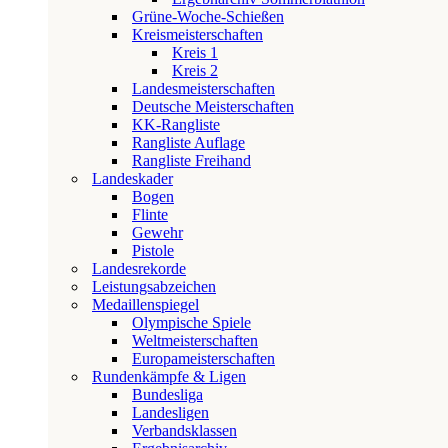
Grüne-Woche-Schießen
Kreismeisterschaften
Kreis 1
Kreis 2
Landesmeisterschaften
Deutsche Meisterschaften
KK-Rangliste
Rangliste Auflage
Rangliste Freihand
Landeskader
Bogen
Flinte
Gewehr
Pistole
Landesrekorde
Leistungsabzeichen
Medaillenspiegel
Olympische Spiele
Weltmeisterschaften
Europameisterschaften
Rundenkämpfe & Ligen
Bundesliga
Landesligen
Verbandsklassen