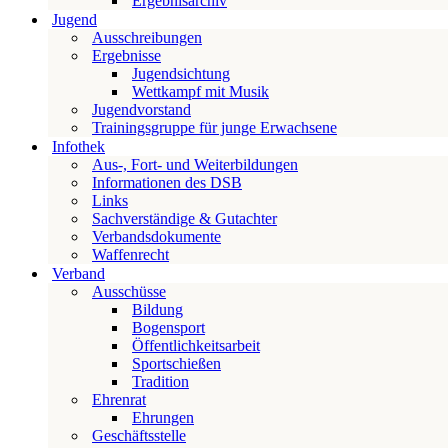
Ergebnisarchiv
Jugend
Ausschreibungen
Ergebnisse
Jugendsichtung
Wettkampf mit Musik
Jugendvorstand
Trainingsgruppe für junge Erwachsene
Infothek
Aus-, Fort- und Weiterbildungen
Informationen des DSB
Links
Sachverständige & Gutachter
Verbandsdokumente
Waffenrecht
Verband
Ausschüsse
Bildung
Bogensport
Öffentlichkeitsarbeit
Sportschießen
Tradition
Ehrenrat
Ehrungen
Geschäftsstelle