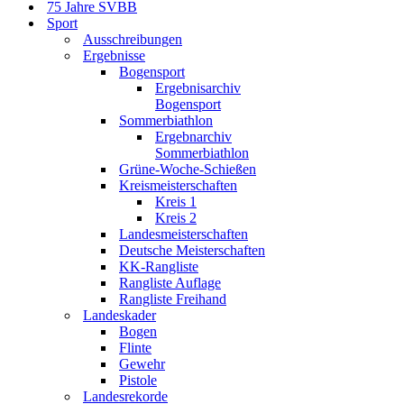
75 Jahre SVBB
Sport
Ausschreibungen
Ergebnisse
Bogensport
Ergebnisarchiv
Bogensport
Sommerbiathlon
Ergebnarchiv
Sommerbiathlon
Grüne-Woche-Schießen
Kreismeisterschaften
Kreis 1
Kreis 2
Landesmeisterschaften
Deutsche Meisterschaften
KK-Rangliste
Rangliste Auflage
Rangliste Freihand
Landeskader
Bogen
Flinte
Gewehr
Pistole
Landesrekorde