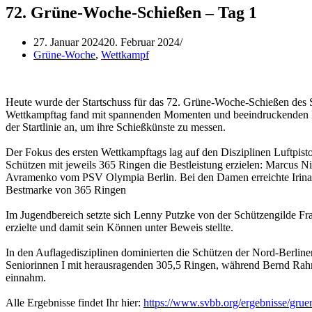
72. Grüne-Woche-Schießen – Tag 1
27. Januar 2024
20. Februar 2024
Grüne-Woche
,
Wettkampf
Heute wurde der Startschuss für das 72. Grüne-Woche-Schießen des 
Wettkampftag fand mit spannenden Momenten und beeindruckenden Le
der Startlinie an, um ihre Schießkünste zu messen.
Der Fokus des ersten Wettkampftags lag auf den Disziplinen Luftpis
Schützen mit jeweils 365 Ringen die Bestleistung erzielen: Marcus 
Avramenko vom PSV Olympia Berlin. Bei den Damen erreichte Irina
Bestmarke von 365 Ringen
Im Jugendbereich setzte sich Lenny Putzke von der Schützengilde Fra
erzielte und damit sein Können unter Beweis stellte.
In den Auflagedisziplinen dominierten die Schützen der Nord-Berline
Seniorinnen I mit herausragenden 305,5 Ringen, während Bernd Rahn
einnahm.
Alle Ergebnisse findet Ihr hier:
https://www.svbb.org/ergebnisse/grue