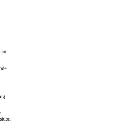
 an
ende
ung
n
sition