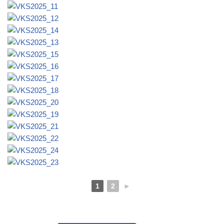
1
2
►