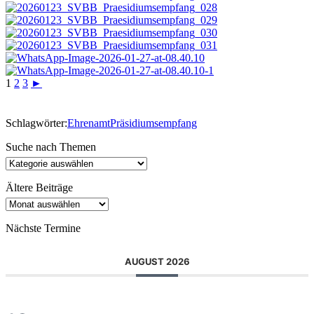
1
2
3
►
Schlagwörter:
Ehrenamt
Präsidiumsempfang
Suche nach Themen
Suche
nach
Themen
Ältere Beiträge
Ältere
Beiträge
Nächste Termine
AUGUST 2026