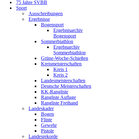
75 Jahre SVBB
Sport
Ausschreibungen
Ergebnisse
Bogensport
Ergebnisarchiv
Bogensport
Sommerbiathlon
Ergebnarchiv
Sommerbiathlon
Grüne-Woche-Schießen
Kreismeisterschaften
Kreis 1
Kreis 2
Landesmeisterschaften
Deutsche Meisterschaften
KK-Rangliste
Rangliste Auflage
Rangliste Freihand
Landeskader
Bogen
Flinte
Gewehr
Pistole
Landesrekorde