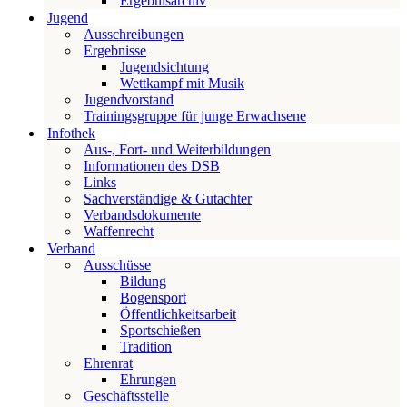
Ergebnisarchiv
Jugend
Ausschreibungen
Ergebnisse
Jugendsichtung
Wettkampf mit Musik
Jugendvorstand
Trainingsgruppe für junge Erwachsene
Infothek
Aus-, Fort- und Weiterbildungen
Informationen des DSB
Links
Sachverständige & Gutachter
Verbandsdokumente
Waffenrecht
Verband
Ausschüsse
Bildung
Bogensport
Öffentlichkeitsarbeit
Sportschießen
Tradition
Ehrenrat
Ehrungen
Geschäftsstelle