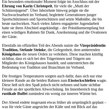
Ein besonders emotionaler Moment folgte im Anschluss mit der
Ehrung von Karin Christopeit
, für viele die „Mutti der
Schützenjugend“. Über Jahrzehnte hinweg prägte sie die
Nachwuchsarbeit im Verband, begleitete Generationen junger
Sportschützinnen und Sportschützen und setzte Maßstäbe, die bis
heute nachwirken. Nach vielen Jahren engagierter Jugendarbeit
hatte sie ihren Abschied angekündigt – der Präsidiumsempfang bot
einen würdigen Rahmen für Dank, Anerkennung und die Ovationen
der Gäste.
Ebenfalls im offiziellen Teil des Abends nutzte die
Vizepräsidentin
Tradition, Stefanie Steinke
, die Gelegenheit, dem amtierenden
Königshaus
die neuen Orden zu verleihen. Diese machen künftig
sichtbar, dass es sich bei den Trägerinnen und Trägern um
Mitglieder des Königshauses handelt, und unterstreichen die
Bedeutung von Tradition und Brauchtum im Verband.
Die frostigen Temperaturen sorgten auch dafür, dass sich nur eine
kleinere Runde an die beiden Bahnen zum
Eisstockschießen
wagte.
Diese ließ sich den Spaß jedoch nicht nehmen und hatte sichtbar
Freude an der sportlichen Abwechslung. Im Innenbereich trug das
rustikale Buffet
zumindest ein wenig zur inneren Wärme bei.
Der Abend endete insgesamt etwas früher als ursprünglich geplant –
was für viele Gäste angesichts der Kälte und mit Blick auf das