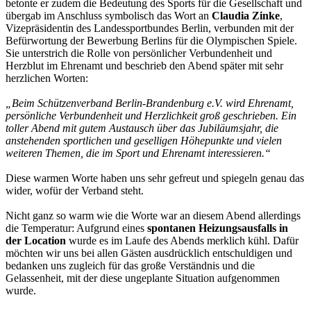
betonte er zudem die Bedeutung des Sports für die Gesellschaft und
übergab im Anschluss symbolisch das Wort an
Claudia Zinke
,
Vizepräsidentin des Landessportbundes Berlin, verbunden mit der
Befürwortung der Bewerbung Berlins für die Olympischen Spiele.
Sie unterstrich die Rolle von persönlicher Verbundenheit und
Herzblut im Ehrenamt und beschrieb den Abend später mit sehr
herzlichen Worten:
„Beim Schützenverband Berlin-Brandenburg e.V. wird Ehrenamt,
persönliche Verbundenheit und Herzlichkeit groß geschrieben. Ein
toller Abend mit gutem Austausch über das Jubiläumsjahr, die
anstehenden sportlichen und geselligen Höhepunkte und vielen
weiteren Themen, die im Sport und Ehrenamt interessieren.“
Diese warmen Worte haben uns sehr gefreut und spiegeln genau das
wider, wofür der Verband steht.
Nicht ganz so warm wie die Worte war an diesem Abend allerdings
die Temperatur: Aufgrund eines
spontanen Heizungsausfalls in
der Location
wurde es im Laufe des Abends merklich kühl. Dafür
möchten wir uns bei allen Gästen ausdrücklich entschuldigen und
bedanken uns zugleich für das große Verständnis und die
Gelassenheit, mit der diese ungeplante Situation aufgenommen
wurde.