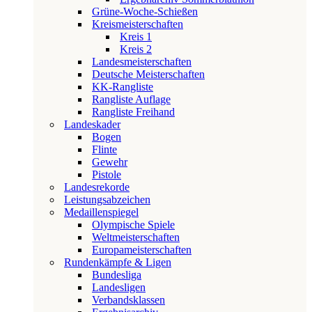
Grüne-Woche-Schießen
Kreismeisterschaften
Kreis 1
Kreis 2
Landesmeisterschaften
Deutsche Meisterschaften
KK-Rangliste
Rangliste Auflage
Rangliste Freihand
Landeskader
Bogen
Flinte
Gewehr
Pistole
Landesrekorde
Leistungsabzeichen
Medaillenspiegel
Olympische Spiele
Weltmeisterschaften
Europameisterschaften
Rundenkämpfe & Ligen
Bundesliga
Landesligen
Verbandsklassen