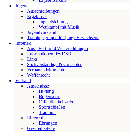
Ergebnisarchiv
Jugend
Ausschreibungen
Ergebnisse
Jugendsichtung
Wettkampf mit Musik
Jugendvorstand
Trainingsgruppe für junge Erwachsene
Infothek
Aus-, Fort- und Weiterbildungen
Informationen des DSB
Links
Sachverständige & Gutachter
Verbandsdokumente
Waffenrecht
Verband
Ausschüsse
Bildung
Bogensport
Öffentlichkeitsarbeit
Sportschießen
Tradition
Ehrenrat
Ehrungen
Geschäftsstelle