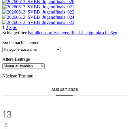
1
2
3
►
Schlagwörter:
Familiensportfest
Jugendfinals
Lichtpunktschießen
Suche nach Themen
Suche
nach
Themen
Ältere Beiträge
Ältere
Beiträge
Nächste Termine
AUGUST 2026
13