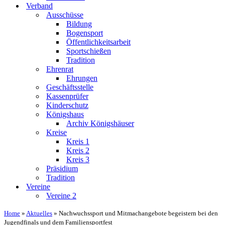
Verband
Ausschüsse
Bildung
Bogensport
Öffentlichkeitsarbeit
Sportschießen
Tradition
Ehrenrat
Ehrungen
Geschäftsstelle
Kassenprüfer
Kinderschutz
Königshaus
Archiv Königshäuser
Kreise
Kreis 1
Kreis 2
Kreis 3
Präsidium
Tradition
Vereine
Vereine 2
Home
»
Aktuelles
»
Nachwuchssport und Mitmachangebote begeistern bei den
Jugendfinals und dem Familiensportfest