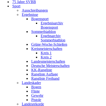
75 Jahre SVBB
Sport
Ausschreibungen
Ergebnisse
Bogensport
Ergebnisarchiv
Bogensport
Sommerbiathlon
Ergebnarchiv
Sommerbiathlon
Grüne-Woche-Schießen
Kreismeisterschaften
Kreis 1
Kreis 2
Landesmeisterschaften
Deutsche Meisterschaften
KK-Rangliste
Rangliste Auflage
Rangliste Freihand
Landeskader
Bogen
Flinte
Gewehr
Pistole
Landesrekorde