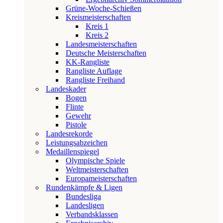
Grüne-Woche-Schießen
Kreismeisterschaften
Kreis 1
Kreis 2
Landesmeisterschaften
Deutsche Meisterschaften
KK-Rangliste
Rangliste Auflage
Rangliste Freihand
Landeskader
Bogen
Flinte
Gewehr
Pistole
Landesrekorde
Leistungsabzeichen
Medaillenspiegel
Olympische Spiele
Weltmeisterschaften
Europameisterschaften
Rundenkämpfe & Ligen
Bundesliga
Landesligen
Verbandsklassen