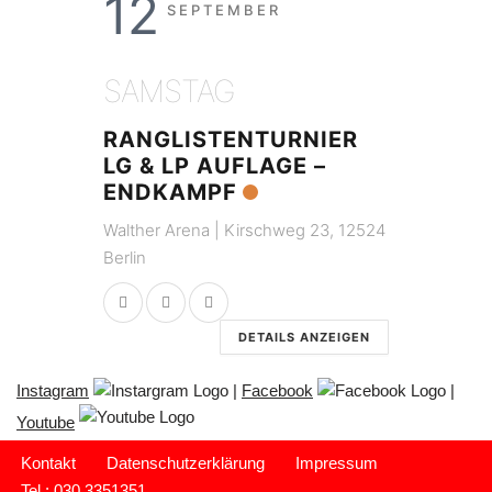
12
SEPTEMBER
SAMSTAG
RANGLISTENTURNIER
LG & LP AUFLAGE –
ENDKAMPF
Walther Arena | Kirschweg 23, 12524
Berlin
DETAILS ANZEIGEN
Instagram
|
Facebook
|
Youtube
Kontakt
Datenschutzerklärung
Impressum
Tel.: 030 3351351