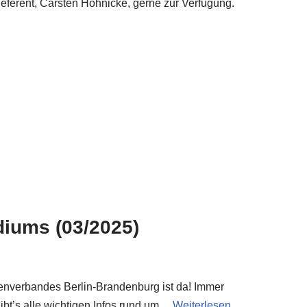
Referent, Carsten Höhnicke, gerne zur Verfügung.
diums (03/2025)
nverbandes Berlin-Brandenburg ist da! Immer
 gibt’s alle wichtigen Infos rund um…
Weiterlesen