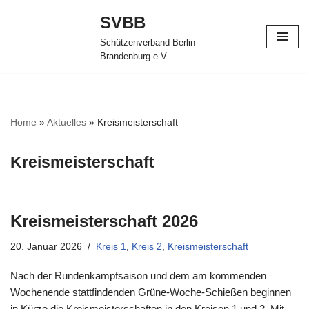
SVBB
Zum
Schützenverband Berlin-
Inhalt
Brandenburg e.V.
springen
Home
»
Aktuelles
»
Kreismeisterschaft
Kreismeisterschaft
Kreismeisterschaft 2026
20. Januar 2026
Kreis 1
,
Kreis 2
,
Kreismeisterschaft
Nach der Rundenkampfsaison und dem am kommenden
Wochenende stattfindenden Grüne-Woche-Schießen beginnen
in Kürze die Kreismeisterschaften in den Kreisen 1 und 2. Mit