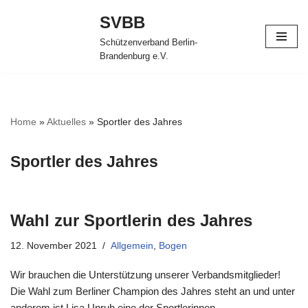
SVBB
Zum
Schützenverband Berlin-
Inhalt
Brandenburg e.V.
springen
Home
»
Aktuelles
»
Sportler des Jahres
Sportler des Jahres
Wahl zur Sportlerin des Jahres
12. November 2021
Allgemein
,
Bogen
Wir brauchen die Unterstützung unserer Verbandsmitglieder!
Die Wahl zum Berliner Champion des Jahres steht an und unter
anderem ist Lisa Unruh eine der Sportlerinnen,