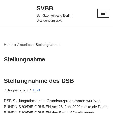
SVBB
Zum
Schützenverband Berlin-
Inhalt
Brandenburg e.V.
springen
Home
»
Aktuelles
»
Stellungnahme
Stellungnahme
Stellungnahme des DSB
7. August 2020
DSB
DSB-Stellungnahme zum Grundsatzprogrammentwurf von
BÜNDNIS 90/DIE GRÜNEN Am 26. Juni 2020 stellte die Partei
BÜNDNIS 90/DIE GRÜNEN den Entwurf für ein neues