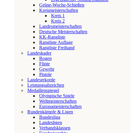
Grüne-Woche-Schießen
Kreismeisterschaften
Kreis 1
Kreis 2
Landesmeisterschaften
Deutsche Meisterschaften
KK-Rangliste
Rangliste Auflage
Rangliste Freihand
Landeskader
Bogen
Flinte
Gewehr
Pistole
Landesrekorde
Leistungsabzeichen
Medaillenspiegel
Olympische Spiele
Weltmeisterschaften
Europameisterschaften
Rundenkämpfe & Ligen
Bundesliga
Landesligen
Verbandsklassen