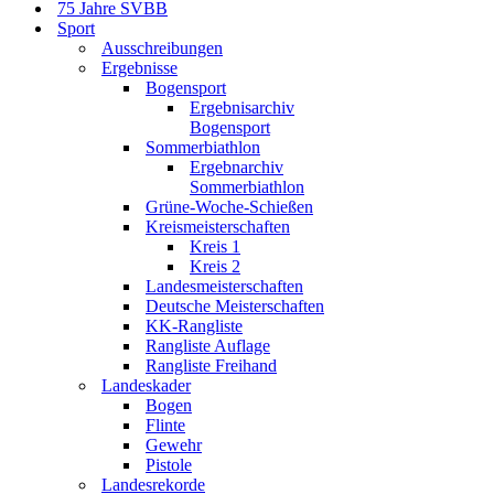
75 Jahre SVBB
Sport
Ausschreibungen
Ergebnisse
Bogensport
Ergebnisarchiv
Bogensport
Sommerbiathlon
Ergebnarchiv
Sommerbiathlon
Grüne-Woche-Schießen
Kreismeisterschaften
Kreis 1
Kreis 2
Landesmeisterschaften
Deutsche Meisterschaften
KK-Rangliste
Rangliste Auflage
Rangliste Freihand
Landeskader
Bogen
Flinte
Gewehr
Pistole
Landesrekorde