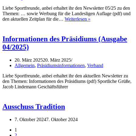
Liebe Sportfreunde, anbei erhaltet ihr den Newsletter 05/25 zu den
Themen: … sowie Werbung für die Landesligen Auflage (pdf) und
Informationen
den aktuellen Zeitplan für die…
Weiterlesen »
des
Präsidiums
(Ausgabe
Informationen des Präsidiums (Ausgabe
05/2025)
04/2025)
20. März 2025
20. März 2025
Allgemein
,
Präsidiumsinformationen
,
Verband
Liebe Sportfreunde, anbei erhaltet ihr den aktuellen Newsletter zu
den Themen: Informationen des Präsidiums (pdf) Sportliche Grüße,
Jacob Lindemann Geschäftsführer
Ausschuss Tradition
7. Oktober 2024
7. Oktober 2024
1
2