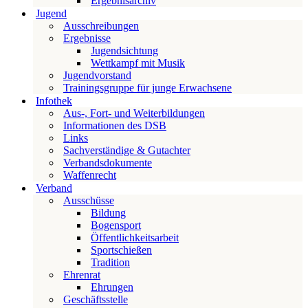
Ergebnisarchiv
Jugend
Ausschreibungen
Ergebnisse
Jugendsichtung
Wettkampf mit Musik
Jugendvorstand
Trainingsgruppe für junge Erwachsene
Infothek
Aus-, Fort- und Weiterbildungen
Informationen des DSB
Links
Sachverständige & Gutachter
Verbandsdokumente
Waffenrecht
Verband
Ausschüsse
Bildung
Bogensport
Öffentlichkeitsarbeit
Sportschießen
Tradition
Ehrenrat
Ehrungen
Geschäftsstelle