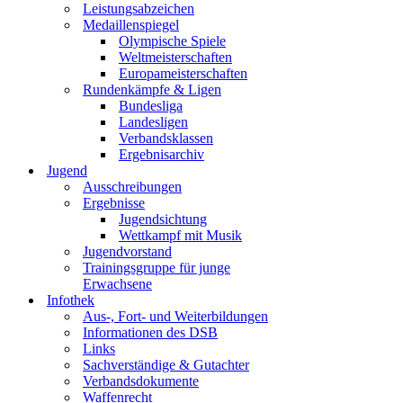
Leistungsabzeichen
Medaillenspiegel
Olympische Spiele
Weltmeisterschaften
Europameisterschaften
Rundenkämpfe & Ligen
Bundesliga
Landesligen
Verbandsklassen
Ergebnisarchiv
Jugend
Ausschreibungen
Ergebnisse
Jugendsichtung
Wettkampf mit Musik
Jugendvorstand
Trainingsgruppe für junge
Erwachsene
Infothek
Aus-, Fort- und Weiterbildungen
Informationen des DSB
Links
Sachverständige & Gutachter
Verbandsdokumente
Waffenrecht