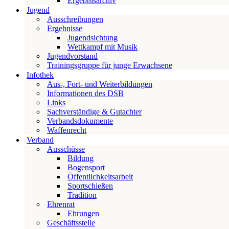
Ergebnisarchiv
Jugend
Ausschreibungen
Ergebnisse
Jugendsichtung
Wettkampf mit Musik
Jugendvorstand
Trainingsgruppe für junge Erwachsene
Infothek
Aus-, Fort- und Weiterbildungen
Informationen des DSB
Links
Sachverständige & Gutachter
Verbandsdokumente
Waffenrecht
Verband
Ausschüsse
Bildung
Bogensport
Öffentlichkeitsarbeit
Sportschießen
Tradition
Ehrenrat
Ehrungen
Geschäftsstelle