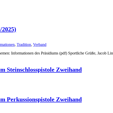
/2025)
rmationen
,
Tradition
,
Verband
Themen: Informationen des Präsidiums (pdf) Sportliche Grüße, Jacob L
5m Steinschlosspistole Zweihand
5m Perkussionspistole Zweihand