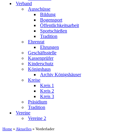
Verband
Ausschüsse
Bildung
Bogensport
Öffentlichkeitsarbeit
Sportschießen
Tradition
Ehrenrat
Ehrungen
Geschäftsstelle
Kassenprüfer
Kinderschutz
Königshaus
Archiv Königshäuser
Kreise
Kreis 1
Kreis 2
Kreis 3
Präsidium
Tradition
Vereine
Vereine 2
Home
»
Aktuelles
»
Vorderlader