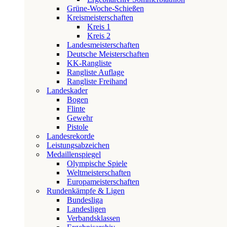
Grüne-Woche-Schießen
Kreismeisterschaften
Kreis 1
Kreis 2
Landesmeisterschaften
Deutsche Meisterschaften
KK-Rangliste
Rangliste Auflage
Rangliste Freihand
Landeskader
Bogen
Flinte
Gewehr
Pistole
Landesrekorde
Leistungsabzeichen
Medaillenspiegel
Olympische Spiele
Weltmeisterschaften
Europameisterschaften
Rundenkämpfe & Ligen
Bundesliga
Landesligen
Verbandsklassen