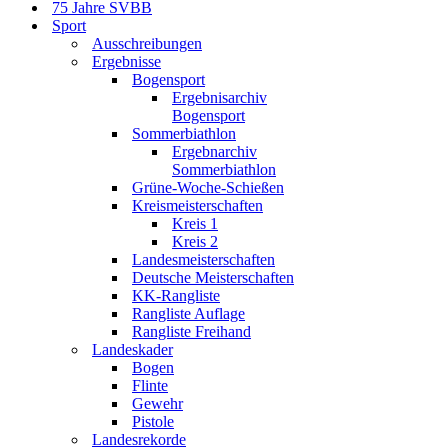
75 Jahre SVBB
Sport
Ausschreibungen
Ergebnisse
Bogensport
Ergebnisarchiv
Bogensport
Sommerbiathlon
Ergebnarchiv
Sommerbiathlon
Grüne-Woche-Schießen
Kreismeisterschaften
Kreis 1
Kreis 2
Landesmeisterschaften
Deutsche Meisterschaften
KK-Rangliste
Rangliste Auflage
Rangliste Freihand
Landeskader
Bogen
Flinte
Gewehr
Pistole
Landesrekorde