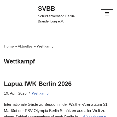
SVBB
Zum
Schützenverband Berlin-
Inhalt
Brandenburg e.V.
springen
Home
»
Aktuelles
»
Wettkampf
Wettkampf
Lapua IWK Berlin 2026
19. April 2026
Wettkampf
Internationale Gäste zu Besuch in der Walther-Arena Zum 31.
Mal lädt der PSV Olympia Berlin Schützen aus aller Welt zu
einem Schießsportwettkampf nach Berlin in…
Weiterlesen »