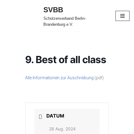
SVBB
Zum
Schützenverband Berlin-
Inhalt
Brandenburg e.V.
springen
9. Best of all class
Alle Informationen zur Auschreibung
(pdf)
DATUM
28 Aug. 2024