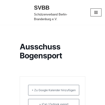
SVBB
Zum
Schützenverband Berlin-
Inhalt
Brandenburg e.V.
springen
Ausschuss
Bogensport
+ Zu Google Kalender hinzufügen
+ iCal / Outlook export