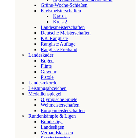
Grüne-Woche-Schießen
Kreismeisterschaften
Kreis 1
Kreis 2
Landesmeisterschaften
Deutsche Meisterschaften
KK-Rangliste
Rangliste Auflage
Rangliste Freihand
Landeskader
Bogen
Flinte
Gewehr
Pistole
Landesrekorde
Leistungsabzeichen
Medaillenspiegel
Olympische Spiele
Weltmeisterschaften
Europameisterschaften
Rundenkämpfe & Ligen
Bundesliga
Landesligen
Verbandsklassen