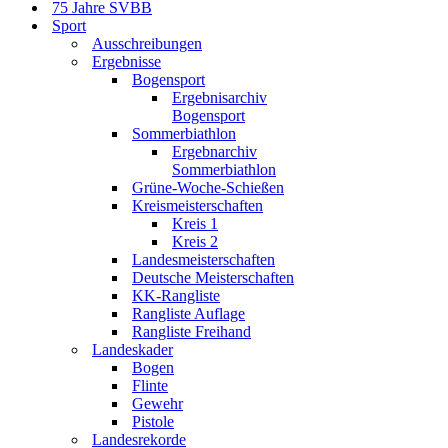
75 Jahre SVBB
Sport
Ausschreibungen
Ergebnisse
Bogensport
Ergebnisarchiv
Bogensport
Sommerbiathlon
Ergebnarchiv
Sommerbiathlon
Grüne-Woche-Schießen
Kreismeisterschaften
Kreis 1
Kreis 2
Landesmeisterschaften
Deutsche Meisterschaften
KK-Rangliste
Rangliste Auflage
Rangliste Freihand
Landeskader
Bogen
Flinte
Gewehr
Pistole
Landesrekorde