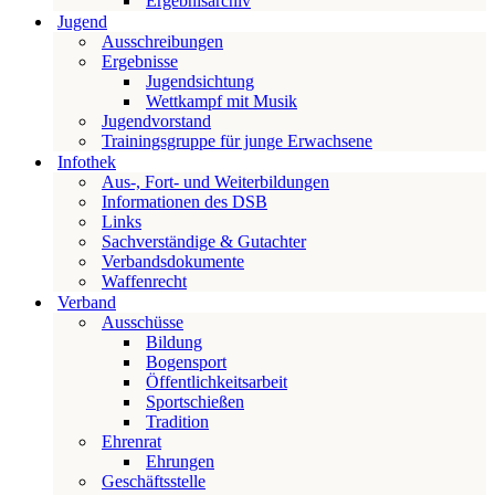
Ergebnisarchiv
Jugend
Ausschreibungen
Ergebnisse
Jugendsichtung
Wettkampf mit Musik
Jugendvorstand
Trainingsgruppe für junge Erwachsene
Infothek
Aus-, Fort- und Weiterbildungen
Informationen des DSB
Links
Sachverständige & Gutachter
Verbandsdokumente
Waffenrecht
Verband
Ausschüsse
Bildung
Bogensport
Öffentlichkeitsarbeit
Sportschießen
Tradition
Ehrenrat
Ehrungen
Geschäftsstelle