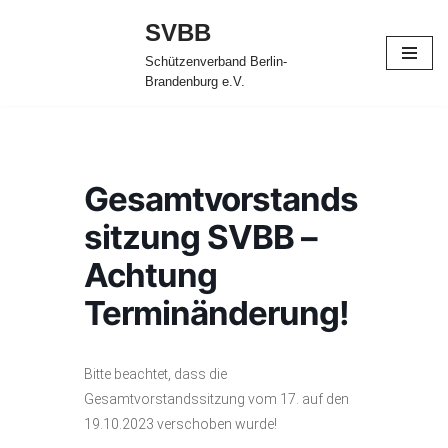
SVBB
Zum
Schützenverband Berlin-
Inhalt
Brandenburg e.V.
springen
Gesamtvorstands
sitzung SVBB –
Achtung
Terminänderung!
Bitte beachtet, dass die
Gesamtvorstandssitzung vom 17. auf den
19.10.2023 verschoben wurde!