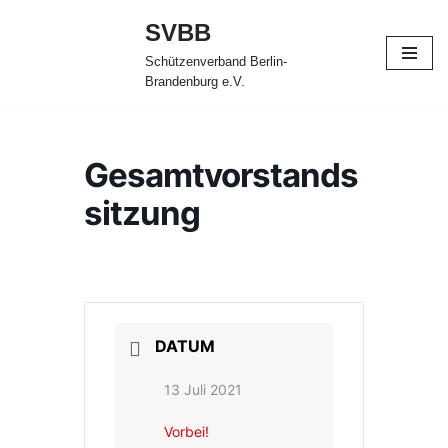
SVBB
Zum
Schützenverband Berlin-
Inhalt
Brandenburg e.V.
springen
Gesamtvorstands
sitzung
DATUM
13 Juli 2021
Vorbei!