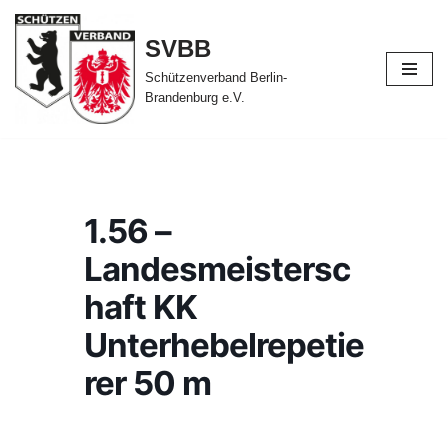
SVBB
Zum
Inhalt
Schützenverband Berlin-
Brandenburg e.V.
springen
1.56 –
Landesmeistersc
haft KK
Unterhebelrepetie
rer 50 m