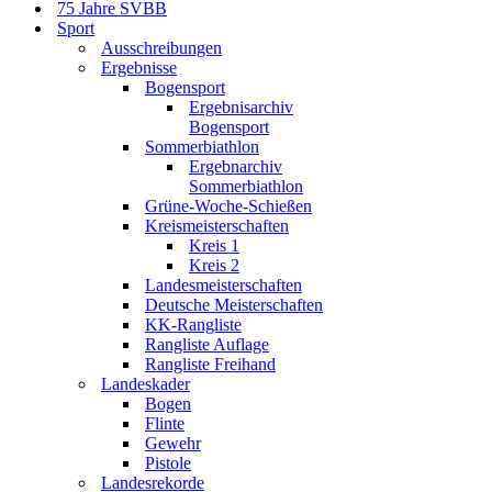
75 Jahre SVBB
Sport
Ausschreibungen
Ergebnisse
Bogensport
Ergebnisarchiv
Bogensport
Sommerbiathlon
Ergebnarchiv
Sommerbiathlon
Grüne-Woche-Schießen
Kreismeisterschaften
Kreis 1
Kreis 2
Landesmeisterschaften
Deutsche Meisterschaften
KK-Rangliste
Rangliste Auflage
Rangliste Freihand
Landeskader
Bogen
Flinte
Gewehr
Pistole
Landesrekorde