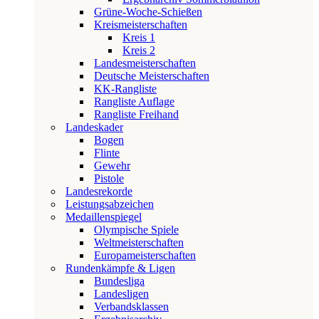
Grüne-Woche-Schießen
Kreismeisterschaften
Kreis 1
Kreis 2
Landesmeisterschaften
Deutsche Meisterschaften
KK-Rangliste
Rangliste Auflage
Rangliste Freihand
Landeskader
Bogen
Flinte
Gewehr
Pistole
Landesrekorde
Leistungsabzeichen
Medaillenspiegel
Olympische Spiele
Weltmeisterschaften
Europameisterschaften
Rundenkämpfe & Ligen
Bundesliga
Landesligen
Verbandsklassen