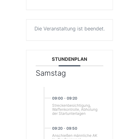
Die Veranstaltung ist beendet.
STUNDENPLAN
Samstag
09:00
-
09:20
Streckenbesichtigung,
Waffenkontrolle, Abholung
der Startunterlagen
09:20
-
09:50
Anschießen männliche AK