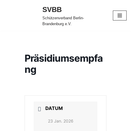
SVBB
Zum
Schützenverband Berlin-
Inhalt
Brandenburg e.V.
springen
Präsidiumsempfa
ng
DATUM
23 Jan. 2026