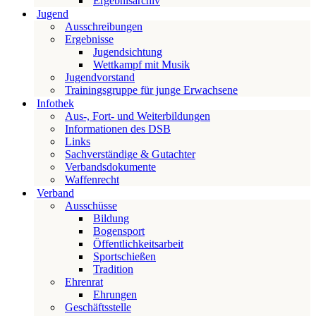
Ergebnisarchiv
Jugend
Ausschreibungen
Ergebnisse
Jugendsichtung
Wettkampf mit Musik
Jugendvorstand
Trainingsgruppe für junge Erwachsene
Infothek
Aus-, Fort- und Weiterbildungen
Informationen des DSB
Links
Sachverständige & Gutachter
Verbandsdokumente
Waffenrecht
Verband
Ausschüsse
Bildung
Bogensport
Öffentlichkeitsarbeit
Sportschießen
Tradition
Ehrenrat
Ehrungen
Geschäftsstelle