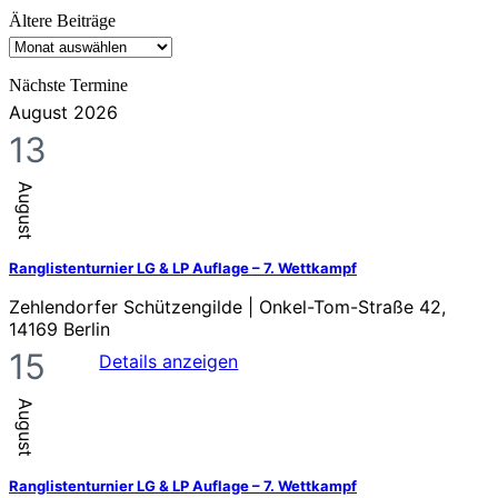
nach
Themen
Ältere Beiträge
Ältere
Beiträge
Nächste Termine
August 2026
13
August
Ranglistenturnier LG & LP Auflage – 7. Wettkampf
Zehlendorfer Schützengilde | Onkel-Tom-Straße 42,
14169 Berlin
15
Details anzeigen
August
Ranglistenturnier LG & LP Auflage – 7. Wettkampf