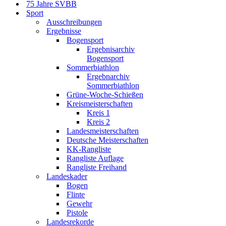
75 Jahre SVBB
Sport
Ausschreibungen
Ergebnisse
Bogensport
Ergebnisarchiv
Bogensport
Sommerbiathlon
Ergebnarchiv
Sommerbiathlon
Grüne-Woche-Schießen
Kreismeisterschaften
Kreis 1
Kreis 2
Landesmeisterschaften
Deutsche Meisterschaften
KK-Rangliste
Rangliste Auflage
Rangliste Freihand
Landeskader
Bogen
Flinte
Gewehr
Pistole
Landesrekorde