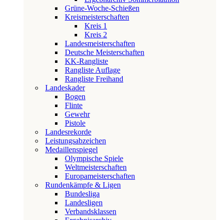
Grüne-Woche-Schießen
Kreismeisterschaften
Kreis 1
Kreis 2
Landesmeisterschaften
Deutsche Meisterschaften
KK-Rangliste
Rangliste Auflage
Rangliste Freihand
Landeskader
Bogen
Flinte
Gewehr
Pistole
Landesrekorde
Leistungsabzeichen
Medaillenspiegel
Olympische Spiele
Weltmeisterschaften
Europameisterschaften
Rundenkämpfe & Ligen
Bundesliga
Landesligen
Verbandsklassen