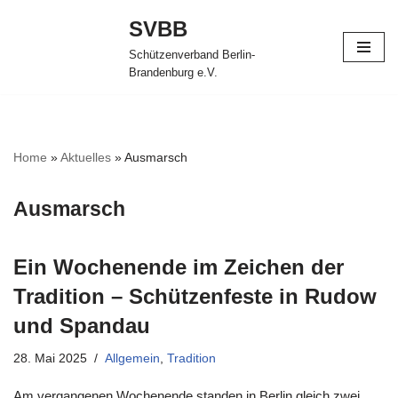
SVBB
Zum
Schützenverband Berlin-
Inhalt
Brandenburg e.V.
springen
Home
»
Aktuelles
»
Ausmarsch
Ausmarsch
Ein Wochenende im Zeichen der
Tradition – Schützenfeste in Rudow
und Spandau
28. Mai 2025
Allgemein
,
Tradition
Am vergangenen Wochenende standen in Berlin gleich zwei