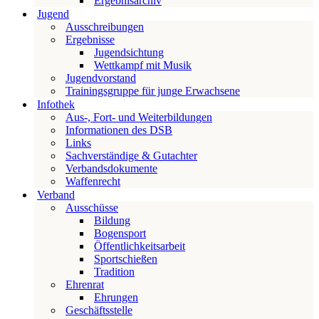
Ergebnisarchiv
Jugend
Ausschreibungen
Ergebnisse
Jugendsichtung
Wettkampf mit Musik
Jugendvorstand
Trainingsgruppe für junge Erwachsene
Infothek
Aus-, Fort- und Weiterbildungen
Informationen des DSB
Links
Sachverständige & Gutachter
Verbandsdokumente
Waffenrecht
Verband
Ausschüsse
Bildung
Bogensport
Öffentlichkeitsarbeit
Sportschießen
Tradition
Ehrenrat
Ehrungen
Geschäftsstelle