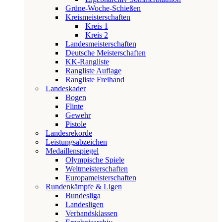
Grüne-Woche-Schießen
Kreismeisterschaften
Kreis 1
Kreis 2
Landesmeisterschaften
Deutsche Meisterschaften
KK-Rangliste
Rangliste Auflage
Rangliste Freihand
Landeskader
Bogen
Flinte
Gewehr
Pistole
Landesrekorde
Leistungsabzeichen
Medaillenspiegel
Olympische Spiele
Weltmeisterschaften
Europameisterschaften
Rundenkämpfe & Ligen
Bundesliga
Landesligen
Verbandsklassen