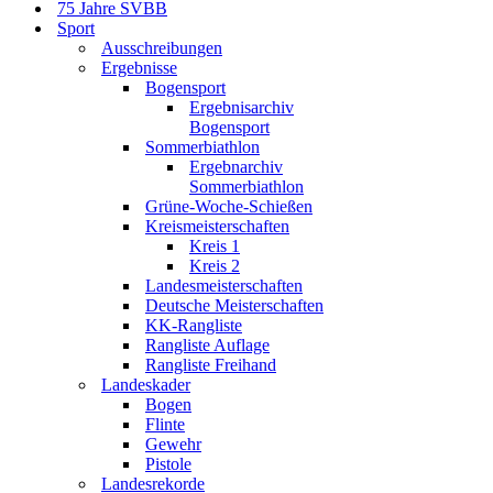
75 Jahre SVBB
Sport
Ausschreibungen
Ergebnisse
Bogensport
Ergebnisarchiv
Bogensport
Sommerbiathlon
Ergebnarchiv
Sommerbiathlon
Grüne-Woche-Schießen
Kreismeisterschaften
Kreis 1
Kreis 2
Landesmeisterschaften
Deutsche Meisterschaften
KK-Rangliste
Rangliste Auflage
Rangliste Freihand
Landeskader
Bogen
Flinte
Gewehr
Pistole
Landesrekorde