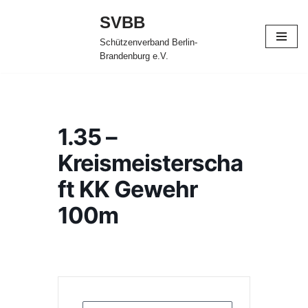
SVBB
Zum
Schützenverband Berlin-
Inhalt
Brandenburg e.V.
springen
1.35 –
Kreismeisterscha
ft KK Gewehr
100m