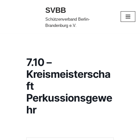
SVBB
Zum
Schützenverband Berlin-
Inhalt
Brandenburg e.V.
springen
7.10 –
Kreismeisterscha
ft
Perkussionsgewe
hr