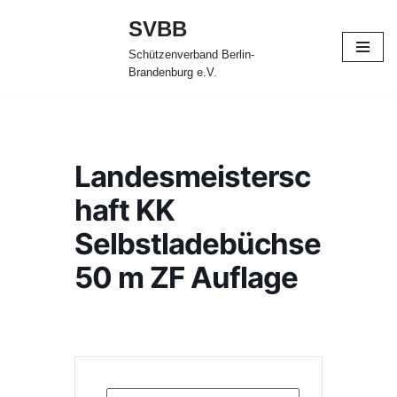
SVBB
Zum
Schützenverband Berlin-
Inhalt
Brandenburg e.V.
springen
Landesmeistersc
haft KK
Selbstladebüchse
50 m ZF Auflage