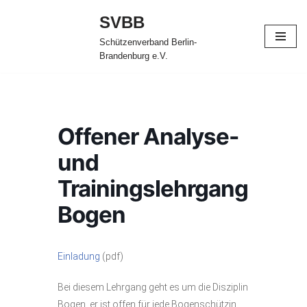
SVBB
Zum
Schützenverband Berlin-
Inhalt
Brandenburg e.V.
springen
Offener Analyse-
und
Trainingslehrgang
Bogen
Einladung
(pdf)
Bei diesem Lehrgang geht es um die Disziplin
Bogen, er ist offen für jede Bogenschützin