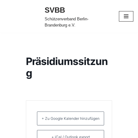
SVBB
Zum
Schützenverband Berlin-
Inhalt
Brandenburg e.V.
springen
Präsidiumssitzun
g
+ Zu Google Kalender hinzufügen
+ iCal / Outlook export