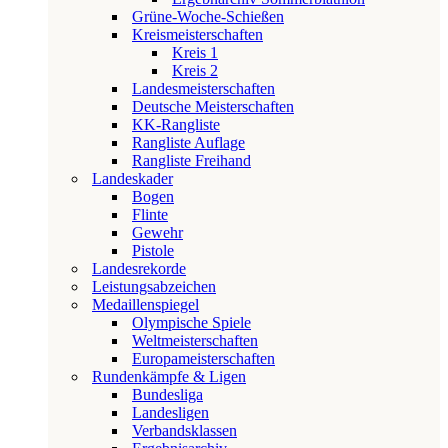
Grüne-Woche-Schießen
Kreismeisterschaften
Kreis 1
Kreis 2
Landesmeisterschaften
Deutsche Meisterschaften
KK-Rangliste
Rangliste Auflage
Rangliste Freihand
Landeskader
Bogen
Flinte
Gewehr
Pistole
Landesrekorde
Leistungsabzeichen
Medaillenspiegel
Olympische Spiele
Weltmeisterschaften
Europameisterschaften
Rundenkämpfe & Ligen
Bundesliga
Landesligen
Verbandsklassen