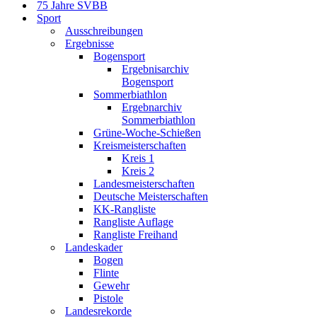
75 Jahre SVBB
Sport
Ausschreibungen
Ergebnisse
Bogensport
Ergebnisarchiv
Bogensport
Sommerbiathlon
Ergebnarchiv
Sommerbiathlon
Grüne-Woche-Schießen
Kreismeisterschaften
Kreis 1
Kreis 2
Landesmeisterschaften
Deutsche Meisterschaften
KK-Rangliste
Rangliste Auflage
Rangliste Freihand
Landeskader
Bogen
Flinte
Gewehr
Pistole
Landesrekorde