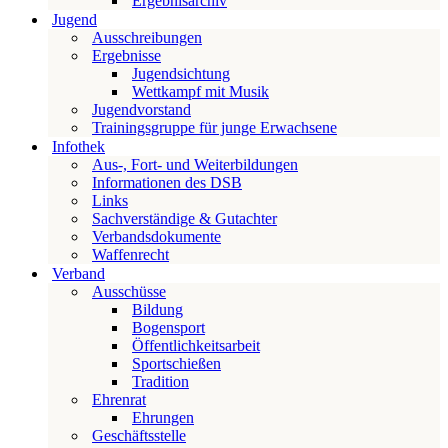
Ergebnisarchiv
Jugend
Ausschreibungen
Ergebnisse
Jugendsichtung
Wettkampf mit Musik
Jugendvorstand
Trainingsgruppe für junge Erwachsene
Infothek
Aus-, Fort- und Weiterbildungen
Informationen des DSB
Links
Sachverständige & Gutachter
Verbandsdokumente
Waffenrecht
Verband
Ausschüsse
Bildung
Bogensport
Öffentlichkeitsarbeit
Sportschießen
Tradition
Ehrenrat
Ehrungen
Geschäftsstelle