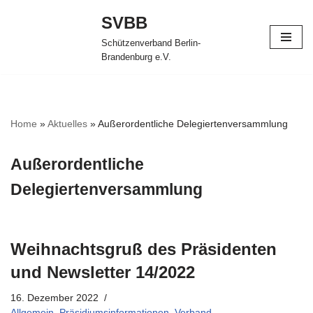
SVBB
Zum
Schützenverband Berlin-
Inhalt
Brandenburg e.V.
springen
Home
»
Aktuelles
»
Außerordentliche Delegiertenversammlung
Außerordentliche
Delegiertenversammlung
Weihnachtsgruß des Präsidenten
und Newsletter 14/2022
16. Dezember 2022
Allgemein
,
Präsidiumsinformationen
,
Verband