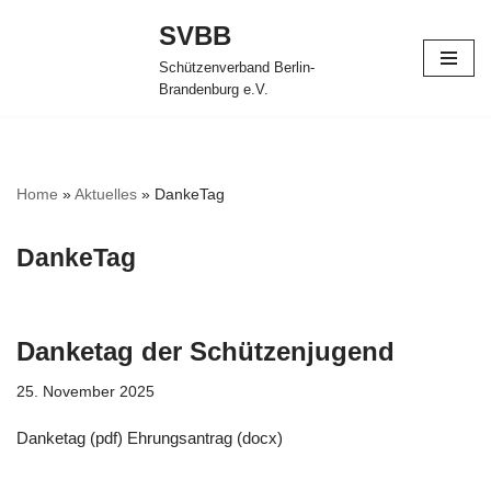
SVBB
Zum
Schützenverband Berlin-
Inhalt
Brandenburg e.V.
springen
Home
»
Aktuelles
»
DankeTag
DankeTag
Danketag der Schützenjugend
25. November 2025
Danketag (pdf) Ehrungsantrag (docx)