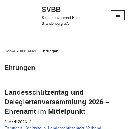
SVBB
Zum
Schützenverband Berlin-
Inhalt
Brandenburg e.V.
springen
Home
»
Aktuelles
»
Ehrungen
Ehrungen
Landesschützentag und
Delegiertenversammlung 2026 –
Ehrenamt im Mittelpunkt
3. April 2026
Ehrungen
,
Königshaus
,
Landesschützentag
,
Verband