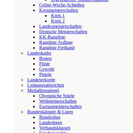
Grüne-Woche-Schießen
Kreismeisterschaften
Kreis 1
Kreis 2
Landesmeisterschaften
Deutsche Meisterschaften
KK-Rangliste
Rangliste Auflage
Rangliste Freihand
Landeskader
Bogen
Flinte
Gewehr
Pistole
Landesrekorde
Leistungsabzeichen
Medaillenspiegel
Olympische Spiele
Weltmeisterschaften
Europameisterschaften
Rundenkämpfe & Ligen
Bundesliga
Landesligen
Verbandsklassen