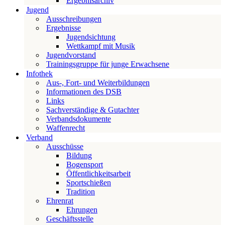
Ergebnisarchiv
Jugend
Ausschreibungen
Ergebnisse
Jugendsichtung
Wettkampf mit Musik
Jugendvorstand
Trainingsgruppe für junge Erwachsene
Infothek
Aus-, Fort- und Weiterbildungen
Informationen des DSB
Links
Sachverständige & Gutachter
Verbandsdokumente
Waffenrecht
Verband
Ausschüsse
Bildung
Bogensport
Öffentlichkeitsarbeit
Sportschießen
Tradition
Ehrenrat
Ehrungen
Geschäftsstelle