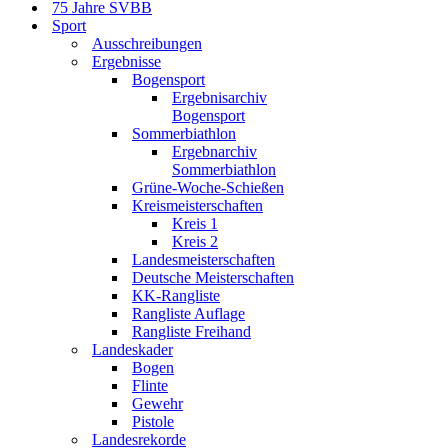
75 Jahre SVBB
Sport
Ausschreibungen
Ergebnisse
Bogensport
Ergebnisarchiv
Bogensport
Sommerbiathlon
Ergebnarchiv
Sommerbiathlon
Grüne-Woche-Schießen
Kreismeisterschaften
Kreis 1
Kreis 2
Landesmeisterschaften
Deutsche Meisterschaften
KK-Rangliste
Rangliste Auflage
Rangliste Freihand
Landeskader
Bogen
Flinte
Gewehr
Pistole
Landesrekorde