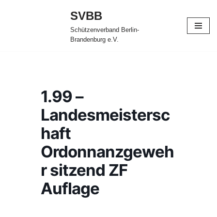
SVBB
Zum
Schützenverband Berlin-
Inhalt
Brandenburg e.V.
springen
1.99 –
Landesmeistersc
haft
Ordonnanzgeweh
r sitzend ZF
Auflage