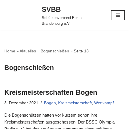
SVBB
Zum
Schützenverband Berlin-
Inhalt
Brandenburg e.V.
springen
Home
»
Aktuelles
»
Bogenschießen
»
Seite 13
Bogenschießen
Kreismeisterschaften Bogen
3. Dezember 2021
Bogen
,
Kreismeisterschaft
,
Wettkampf
Die Bogenschützen hatten vor kurzem schon ihre
Kreismeisterschaften ausgeschossen. Der BSSC Olympia
Berlin e. V. hat dazu auf seiner Homepage einen schönen