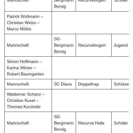
Mannschaft
Bergmann
Recurvebogen
Schüler
Borsig
Patrick Wollmann –
Christian Weiss –
Marco Möbis
SG
Mannschaft
Bergmann
Recurvebogen
Jugend
Borsig
Simon Hoffmann –
Karina Winter –
Robert Baumgarten
Mannschaft
SC Diana
Doppeltrap
Schützen
Waldemar Schanz –
Christian Kusel –
Thomas Kurzinski
SG
Mannschaft
Bergmann
Recurve Halle
Schüler
Borsig