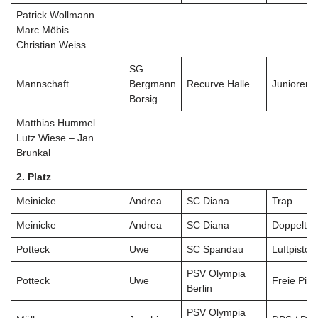
Patrick Wollmann –
Marc Möbis –
Christian Weiss
SG
Mannschaft
Bergmann
Recurve Halle
Junioren
Borsig
Matthias Hummel –
Lutz Wiese – Jan
Brunkal
2. Platz
Meinicke
Andrea
SC Diana
Trap
Meinicke
Andrea
SC Diana
Doppeltra
Potteck
Uwe
SC Spandau
Luftpistole
PSV Olympia
Potteck
Uwe
Freie Pist
Berlin
PSV Olympia