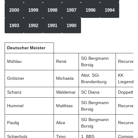
2000
1999
1998
1997
1996
1994
1993
1992
1991
1990
Deutscher Meister
SG Bergmann
Mühlau
René
Recurveb
Borsig
Altst. SGi
KK
Grötzner
Michaela
Brandenburg
Liegendk
Schanz
Waldemar
SC Diana
Doppeltra
SG Bergmann
Hummel
Matthias
Recurve H
Borsig
SG Bergmann
Paulig
Alice
Recurve H
Borsig
Schierholz
Timo
1. BBS
Compound