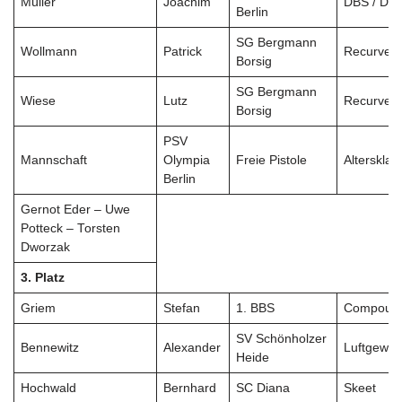
Müller
Joachim
DBS / DR
Berlin
SG Bergmann
Wollmann
Patrick
Recurve H
Borsig
SG Bergmann
Wiese
Lutz
Recurve H
Borsig
PSV
Mannschaft
Olympia
Freie Pistole
Altersklas
Berlin
Gernot Eder – Uwe
Potteck – Torsten
Dworzak
3. Platz
Griem
Stefan
1. BBS
Compoun
SV Schönholzer
Bennewitz
Alexander
Luftgeweh
Heide
Hochwald
Bernhard
SC Diana
Skeet