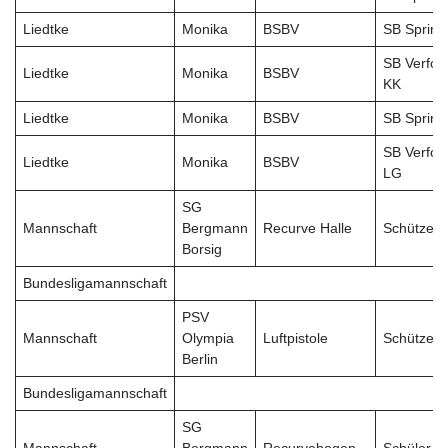
Liedtke
Monika
BSBV
SB Sprint
SB Verfol
Liedtke
Monika
BSBV
KK
Liedtke
Monika
BSBV
SB Sprint
SB Verfol
Liedtke
Monika
BSBV
LG
SG
Mannschaft
Bergmann
Recurve Halle
Schützen
Borsig
Bundesligamannschaft
PSV
Mannschaft
Olympia
Luftpistole
Schützen
Berlin
Bundesligamannschaft
SG