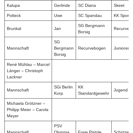
Kalupa
Gerlinde
SC Diana
Skeet
Potteck
Uwe
SC Spandau
KK Sportpi
SG Bergmann
Brunkal
Jan
Recurve H
Borsig
SG
Mannschaft
Bergmann
Recurvebogen
Junioren
Borsig
René Mühlau – Marcel
Länger – Christoph
Lackner
SGi Berlin
KK
Mannschaft
Jugend
Korp.
Standardgewehr
Michaela Grötzner –
Philipp Meier – Carola
Meyer
PSV
Mannschaft
Olympia
Freie Pistole
Schützen