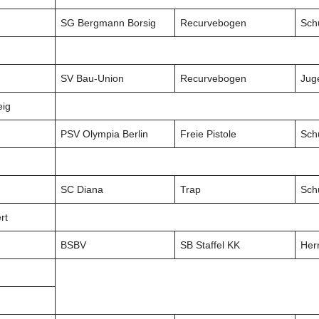
SG Bergmann Borsig
Recurvebogen
Sch
SV Bau-Union
Recurvebogen
Jug
eig
PSV Olympia Berlin
Freie Pistole
Sch
SC Diana
Trap
Sch
rt
BSBV
SB Staffel KK
Her