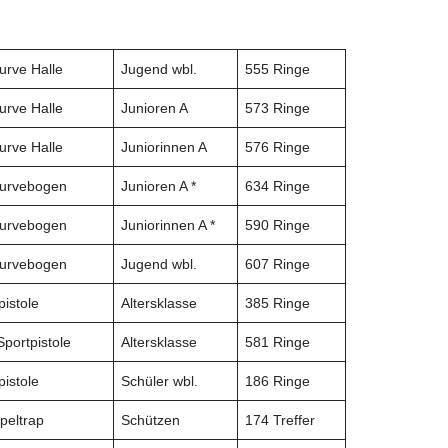
urve Halle
Jugend wbl.
555 Ringe
urve Halle
Junioren A
573 Ringe
urve Halle
Juniorinnen A
576 Ringe
urvebogen
Junioren A *
634 Ringe
urvebogen
Juniorinnen A *
590 Ringe
urvebogen
Jugend wbl.
607 Ringe
pistole
Altersklasse
385 Ringe
Sportpistole
Altersklasse
581 Ringe
pistole
Schüler wbl.
186 Ringe
peltrap
Schützen
174 Treffer