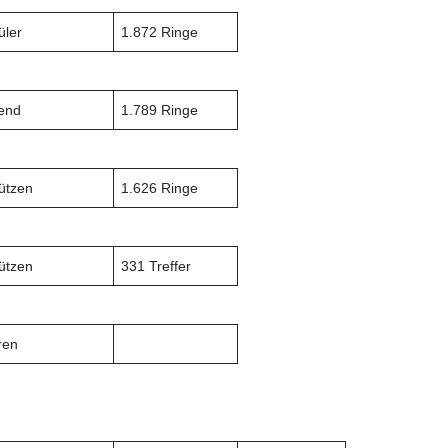
üler
1.872 Ringe
end
1.789 Ringe
ützen
1.626 Ringe
ützen
331 Treffer
ren