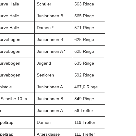
urve Halle
Schüler
563 Ringe
urve Halle
Juniorinnen B
565 Ringe
urve Halle
Damen *
571 Ringe
urvebogen
Juniorinnen B
625 Ringe
urvebogen
Juniorinnen A *
625 Ringe
urvebogen
Jugend
635 Ringe
urvebogen
Senioren
592 Ringe
pistole
Juniorinnen A
467,0 Ringe
. Scheibe 10 m
Juniorinnen B
349 Ringe
p
Juniorinnen A
56 Treffer
peltrap
Damen
119 Treffer
peltrap
Altersklasse
111 Treffer