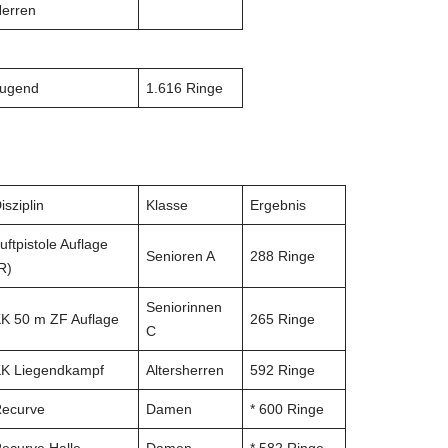
erren
Jugend
1.616 Ringe
isziplin
Klasse
Ergebnis
uftpistole Auflage
Senioren A
288 Ringe
R)
Seniorinnen
K 50 m ZF Auflage
265 Ringe
C
K Liegendkampf
Altersherren
592 Ringe
ecurve
Damen
* 600 Ringe