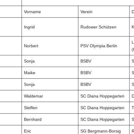
Vorname
Verein
D
Ingrid
Rudower Schützen
K
L
Norbert
PSV Olympia Berlin
(
Sonja
BSBV
S
Maike
BSBV
S
Sonja
BSBV
S
Waldemar
SC Diana Hoppegarten
D
Steffen
SC Diana Hoppegarten
T
Bernhard
SC Diana Hoppegarten
S
Eric
SG Bergmann-Borsig
R