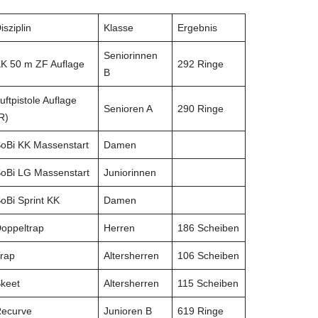
isziplin
Klasse
Ergebnis
Seniorinnen
K 50 m ZF Auflage
292 Ringe
B
uftpistole Auflage
Senioren A
290 Ringe
R)
oBi KK Massenstart
Damen
oBi LG Massenstart
Juniorinnen
oBi Sprint KK
Damen
oppeltrap
Herren
186 Scheiben
rap
Altersherren
106 Scheiben
keet
Altersherren
115 Scheiben
ecurve
Junioren B
619 Ringe