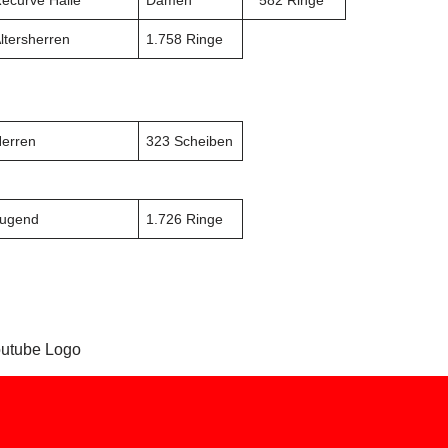
ecurve Halle
Damen
* 582 Ringe
ltersherren
1.758 Ringe
erren
323 Scheiben
Jugend
1.726 Ringe