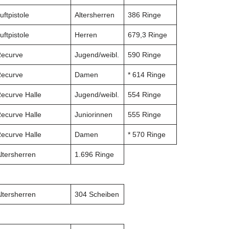
uftpistole
Altersherren
386 Ringe
uftpistole
Herren
679,3 Ringe
ecurve
Jugend/weibl.
590 Ringe
ecurve
Damen
* 614 Ringe
ecurve Halle
Jugend/weibl.
554 Ringe
ecurve Halle
Juniorinnen
555 Ringe
ecurve Halle
Damen
* 570 Ringe
ltersherren
1.696 Ringe
ltersherren
304 Scheiben