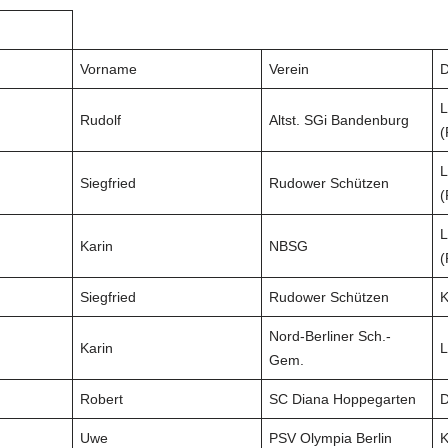
Vorname
Verein
D
L
Rudolf
Altst. SGi Bandenburg
(
L
Siegfried
Rudower Schützen
(
L
Karin
NBSG
(
Siegfried
Rudower Schützen
K
Nord-Berliner Sch.-
Karin
L
Gem.
Robert
SC Diana Hoppegarten
D
Uwe
PSV Olympia Berlin
K