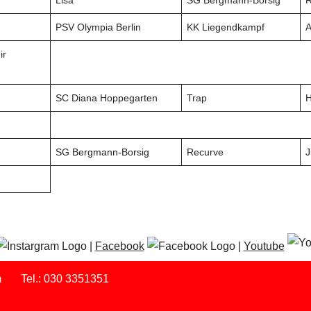
Lisa
SG Bergmann-Borsig
R
PSV Olympia Berlin
KK Liegendkampf
A
ir
SC Diana Hoppegarten
Trap
H
SG Bergmann-Borsig
Recurve
|
Facebook
|
Youtube
m
Tel.: 030 3351351