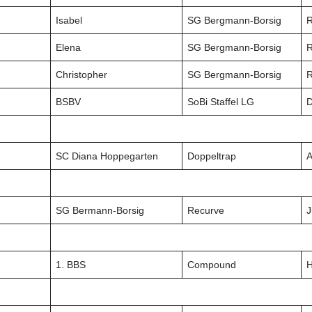
Isabel
SG Bergmann-Borsig
R
Elena
SG Bergmann-Borsig
R
Christopher
SG Bergmann-Borsig
R
BSBV
SoBi Staffel LG
SC Diana Hoppegarten
Doppeltrap
A
SG Bermann-Borsig
Recurve
J
1. BBS
Compound
H