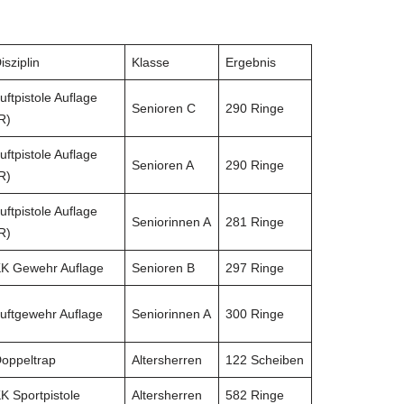
isziplin
Klasse
Ergebnis
uftpistole Auflage
Senioren C
290 Ringe
R)
uftpistole Auflage
Senioren A
290 Ringe
R)
uftpistole Auflage
Seniorinnen A
281 Ringe
R)
K Gewehr Auflage
Senioren B
297 Ringe
uftgewehr Auflage
Seniorinnen A
300 Ringe
oppeltrap
Altersherren
122 Scheiben
K Sportpistole
Altersherren
582 Ringe