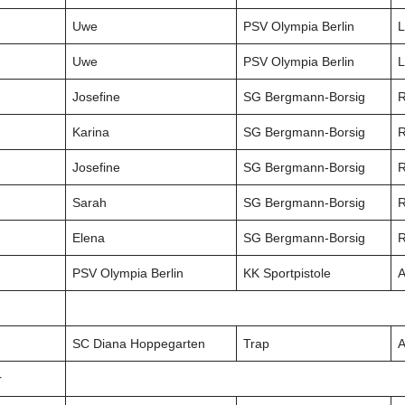
Uwe
PSV Olympia Berlin
L
Uwe
PSV Olympia Berlin
L
Josefine
SG Bergmann-Borsig
R
Karina
SG Bergmann-Borsig
R
Josefine
SG Bergmann-Borsig
R
Sarah
SG Bergmann-Borsig
R
Elena
SG Bergmann-Borsig
R
PSV Olympia Berlin
KK Sportpistole
A
SC Diana Hoppegarten
Trap
A
r